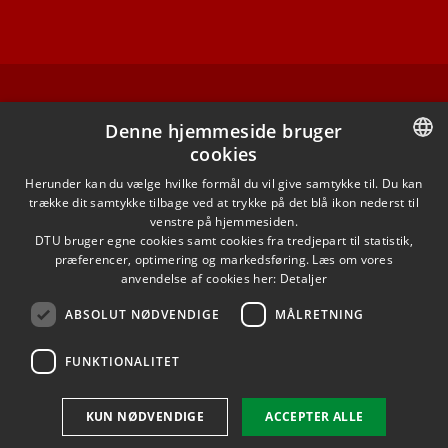
FACEBOOK
Denne hjemmeside bruger
cookies
INSTAGRAM
DANISH
Herunder kan du vælge hvilke formål du vil give samtykke til. Du kan
trække dit samtykke tilbage ved at trykke på det blå ikon nederst til
LINKEDIN
DANISH
venstre på hjemmesiden.
DTU bruger egne cookies samt cookies fra tredjepart til statistik,
ENGLISH
præferencer, optimering og markedsføring. Læs om vores
TWITTER
anvendelse af cookies her:
Detaljer
ABSOLUT NØDVENDIGE
MÅLRETNING
YOUTUBE
FUNKTIONALITET
Brug af personoplysninger
KUN NØDVENDIGE
ACCEPTER ALLE
Cookieoversigt