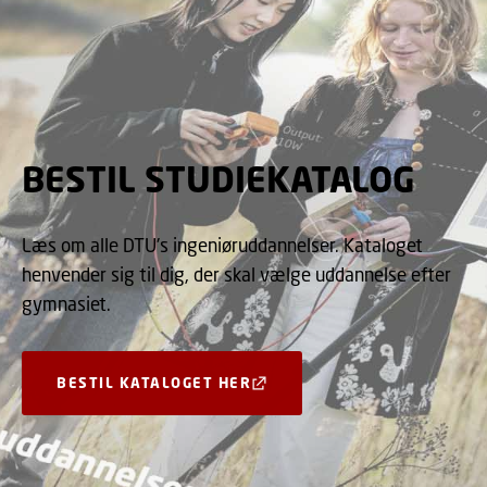
BESTIL STUDIEKATALOG
Læs om alle DTU's ingeniøruddannelser. Kataloget
henvender sig til dig, der skal vælge uddannelse efter
gymnasiet.
BESTIL KATALOGET HER