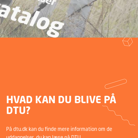
HVAD KAN DU BLIVE PÅ
DTU?
På dtu.dk kan du finde mere information om de
uddannelser, du kan læse på DTU.