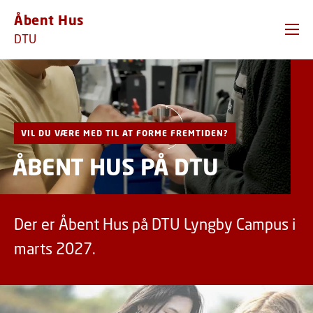
GÅ TIL PRIMÆRT INDHOLD (TRYK ENTER).
Åbent Hus
DTU
VIL DU VÆRE MED TIL AT FORME FREMTIDEN?
ÅBENT HUS PÅ DTU
Der er Åbent Hus på DTU Lyngby Campus i
marts 2027.