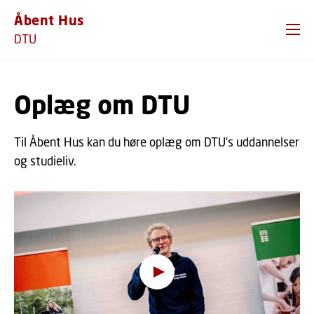
GÅ TIL PRIMÆRT INDHOLD (TRYK ENTER).
Åbent Hus
DTU
Oplæg om DTU
Til Åbent Hus kan du høre oplæg om DTU’s uddannelser
og studieliv.
Hov, denne funktion kræver
cookies
For at se indholdet skal du ændre dit
cookie-
samtykke
til at tillade funktionalitet og
målretning cookies